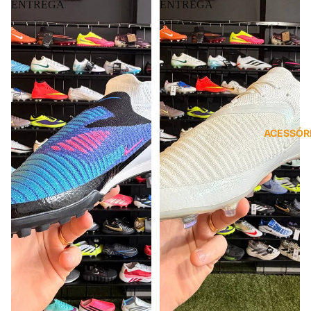
ACESSÓR
NIKE PHANTOM 6 ELITE
FRETE GRÁTIS
NIKE PHANTOM 6 ELITE
FRETE GRÁTIS
(TF) PRONTA ENTREGA
(FG) PRONTA ENTREGA
R$ 599,90 BRL
R$ 649,90 BRL