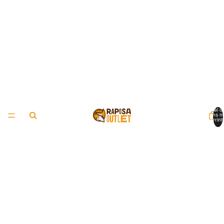
Total d
itens n
carrinh
0