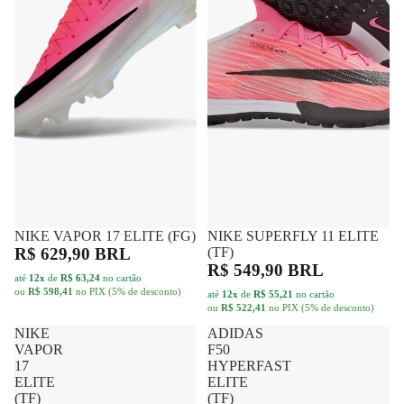
NIKE VAPOR 17 ELITE (FG)
FRETE GRÁTIS
NIKE SUPERFLY 11 ELITE
FRETE GRÁTIS
R$ 629,90 BRL
(TF)
R$ 549,90 BRL
até
12x
de
R$ 63,24
no cartão
ou
R$ 598,41
no PIX (5% de desconto)
até
12x
de
R$ 55,21
no cartão
ou
R$ 522,41
no PIX (5% de desconto)
NIKE
ADIDAS
VAPOR
F50
17
HYPERFAST
ELITE
ELITE
(TF)
(TF)