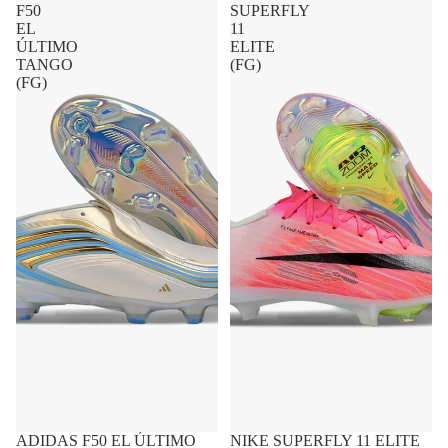
ADIDAS F50 EL ÚLTIMO
FRETE GRÁTIS
NIKE SUPERFLY 11 ELITE
FRETE GRÁTIS
TANGO (FG)
(FG)
R$ 629,90 BRL
R$ 629,90 BRL
até
12x
de
R$ 63,24
no cartão
até
12x
de
R$ 63,24
no cartão
ou
R$ 598,41
no PIX (5% de desconto)
ou
R$ 598,41
no PIX (5% de desconto)