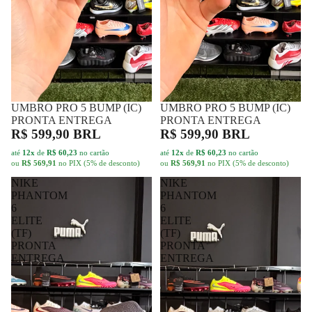
UMBRO PRO 5 BUMP (IC)
FRETE GRÁTIS
UMBRO PRO 5 BUMP (IC)
FRETE GRÁTIS
PRONTA ENTREGA
PRONTA ENTREGA
R$ 599,90 BRL
R$ 599,90 BRL
até
12x
de
R$ 60,23
no cartão
até
12x
de
R$ 60,23
no cartão
ou
R$ 569,91
no PIX (5% de desconto)
ou
R$ 569,91
no PIX (5% de desconto)
NIKE
NIKE
PHANTOM
PHANTOM
6
6
ELITE
ELITE
(TF)
(TF)
PRONTA
PRONTA
ENTREGA
ENTREGA