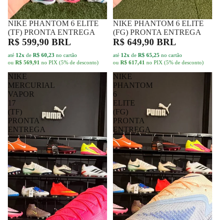
até
12x
de
R$ 60,23
no cartão
até
12x
de
R$ 65,25
no cartão
ou
R$ 569,91
no PIX (5% de desconto)
ou
R$ 617,41
no PIX (5% de desconto)
NIKE
NIKE
MERCURIAL
PHANTOM
VAPOR
6
17
ELITE
(TF)
(FG)
PRONTA
PRONTA
ENTREGA
ENTREGA