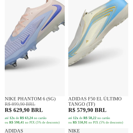
NIKE PHANTOM 6 (SG)
FRETE GRÁTIS
-30%
ADIDAS F50 EL ÚLTIMO
FRETE GRÁTIS
R$ 899,90 BRL
TANGO (TF)
R$ 629,90 BRL
R$ 579,90 BRL
até
12x
de
R$ 63,24
no cartão
até
12x
de
R$ 58,22
no cartão
ou
R$ 598,41
no PIX (5% de desconto)
ou
R$ 550,91
no PIX (5% de desconto)
ADIDAS
NIKE
F50
SUPERFLY
EL
11
ÚLTIMO
ELITE
TANGO
(FG)
(FG)