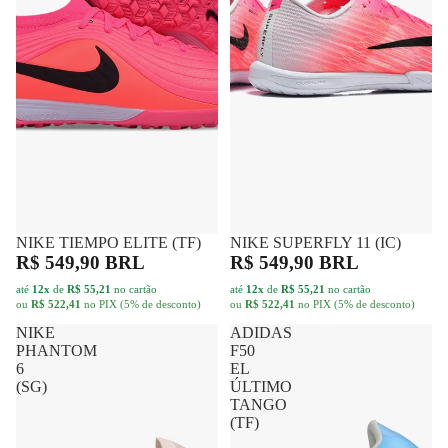
NIKE TIEMPO ELITE (TF)
FRETE GRÁTIS
NIKE SUPERFLY 11 (IC)
FRETE GRÁTIS
R$ 549,90 BRL
R$ 549,90 BRL
até
12x
de
R$ 55,21
no cartão
até
12x
de
R$ 55,21
no cartão
ou
R$ 522,41
no PIX (5% de desconto)
ou
R$ 522,41
no PIX (5% de desconto)
NIKE
ADIDAS
PHANTOM
F50
6
EL
(SG)
ÚLTIMO
TANGO
(TF)