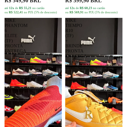
6
R10
ELITE
(TF)
(TF)
+
PRONTA
BRINDE
ENTREGA
PRONTA
ENTREGA