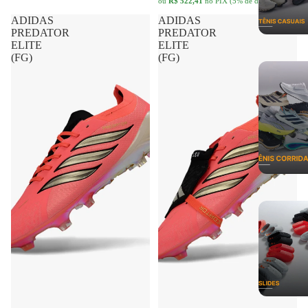
ADIDAS PREDATOR ELITE
FRETE GRÁTIS
ADIDAS PREDATOR ELITE
FRETE GRÁTIS
(FG)
(FG)
R$ 629,90 BRL
R$ 629,90 BRL
até
12x
de
R$ 63,24
no cartão
até
12x
de
R$ 63,24
no cartão