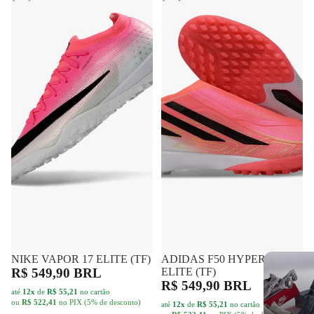
NIKE VAPOR 17 ELITE (TF)
FRETE GRÁTIS
ADIDAS F50 HYPERFAST
FRETE GRÁTIS
R$ 549,90 BRL
ELITE (TF)
R$ 549,90 BRL
até
12x
de
R$ 55,21
no cartão
ou
R$ 522,41
no PIX (5% de desconto)
até
12x
de
R$ 55,21
no cartão
ou
R$ 522,41
no PIX (5% de desconto)
ADIDAS
ADIDAS
PREDATOR
PREDATOR
ELITE
ELITE
(FG)
(FG)