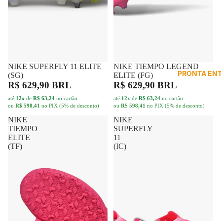
NIKE SUPERFLY 11 ELITE
FRETE GRÁTIS
NIKE TIEMPO LEGEND
FRETE GRÁTIS
PRONTA EN
(SG)
ELITE (FG)
R$ 629,90 BRL
R$ 629,90 BRL
até
12x
de
R$ 63,24
no cartão
até
12x
de
R$ 63,24
no cartão
ou
R$ 598,41
no PIX (5% de desconto)
ou
R$ 598,41
no PIX (5% de desconto)
NIKE
NIKE
TIEMPO
SUPERFLY
ELITE
11
(TF)
(IC)