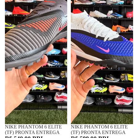
NIKE PHANTOM 6 ELITE
FRETE GRÁTIS
NIKE PHANTOM 6 ELITE
FRETE GRÁTIS
(TF) PRONTA ENTREGA
(TF) PRONTA ENTREGA
R$ 549,90 BRL
R$ 599,90 BRL
até
12x
de
R$ 55,21
no cartão
até
12x
de
R$ 60,23
no cartão
ou
R$ 522,41
no PIX (5% de desconto)
ou
R$ 569,91
no PIX (5% de desconto)
NIKE
NIKE
PHANTOM
TIEMPO