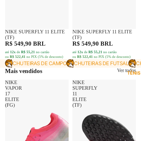
NIKE SUPERFLY 11 ELITE
FRETE GRÁTIS
NIKE SUPERFLY 11 ELITE
FRETE GRÁTIS
(TF)
(TF)
R$ 549,90 BRL
R$ 549,90 BRL
até
12x
de
R$ 55,21
no cartão
até
12x
de
R$ 55,21
no cartão
ou
R$ 522,41
no PIX (5% de desconto)
ou
R$ 522,41
no PIX (5% de desconto)
CHUTEIRAS DE CAMPO
CHUTEIRAS DE FUTSAL
C
Mais vendidos
Ver todos
TÊNIS
NIKE
NIKE
VAPOR
SUPERFLY
17
11
ELITE
ELITE
(FG)
(TF)