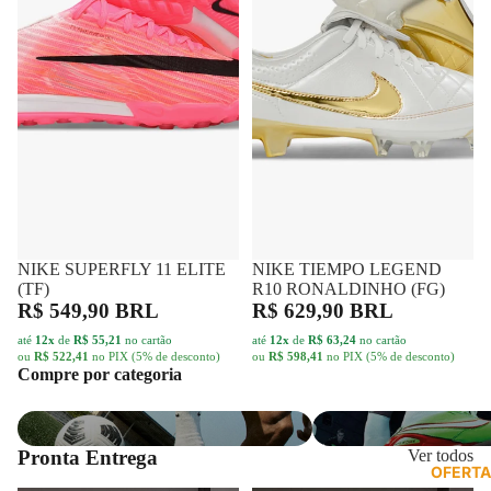
NIKE SUPERFLY 11 ELITE
FRETE GRÁTIS
NIKE TIEMPO LEGEND
FRETE GRÁTIS
(TF)
R10 RONALDINHO (FG)
R$ 549,90 BRL
R$ 629,90 BRL
até
12x
de
R$ 55,21
no cartão
até
12x
de
R$ 63,24
no cartão
ou
R$ 522,41
no PIX (5% de desconto)
ou
R$ 598,41
no PIX (5% de desconto)
Compre por categoria
Campo
Futsal
Pronta Entrega
Ver todos
OFERTA
UMBRO
UMBRO
PRO
PRO
5
5
BUMP
BUMP
(IC)
(IC)