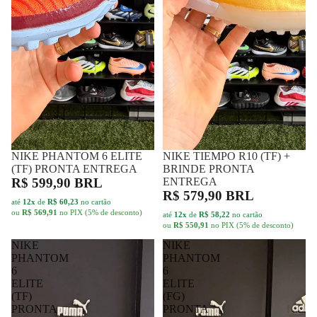
NIKE PHANTOM 6 ELITE
FRETE GRÁTIS
NIKE TIEMPO R10 (TF) +
FRETE GRÁTIS
(TF) PRONTA ENTREGA
BRINDE PRONTA
R$ 599,90 BRL
ENTREGA
R$ 579,90 BRL
até
12x
de
R$ 60,23
no cartão
ou
R$ 569,91
no PIX (5% de desconto)
até
12x
de
R$ 58,22
no cartão
ou
R$ 550,91
no PIX (5% de desconto)
NIKE
NIKE
PHANTOM
PHANTOM
6
6
ELITE
ELITE
(TF)
(FG)
PRONTA
PRONTA
ENTREGA
ENTREGA