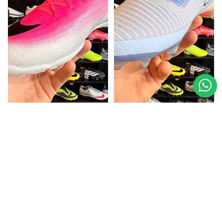
NIKE MERCURIAL VAPOR
FRETE GRÁTIS
NIKE PHANTOM 6 ELITE
FRETE GRÁTIS
17 (TF) PRONTA ENTREGA
(FG) PRONTA ENTREGA
R$ 599,90 BRL
R$ 699,90 BRL
até
12x
de
R$ 60,23
no cartão
até
12x
de
R$ 70,27
no cartão
ou
R$ 569,91
no PIX (5% de desconto)
ou
R$ 664,91
no PIX (5% de desconto)
Compre por categoria
Luvas
Bolas