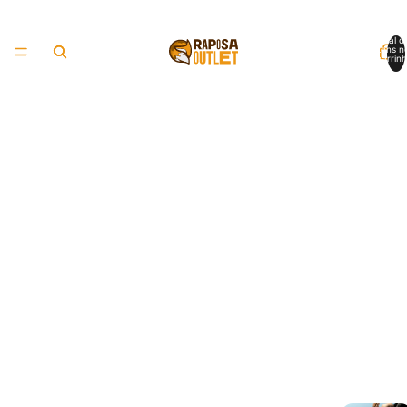
Total d
itens n
carrinh
0