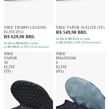
NIKE TIEMPO LEGEND
FRETE GRÁTIS
NIKE VAPOR 16 ELITE (TF)
FRETE GRÁTIS
ELITE (FG)
R$ 549,90 BRL
R$ 629,90 BRL
até
12x
de
R$ 55,21
no cartão
ou
R$ 522,41
no PIX (5% de desconto)
até
12x
de
R$ 63,24
no cartão
ou
R$ 598,41
no PIX (5% de desconto)
NIKE
NIKE
VAPOR
PHANTOM
16
6
ELITE
ELITE
(TF)
(FG)