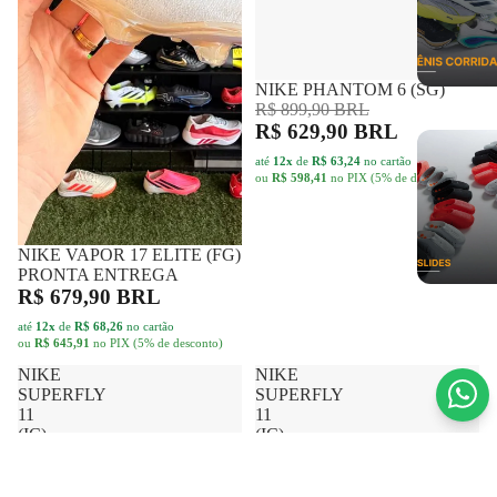
NIKE PHANTOM 6 (SG)
FRETE GRÁTIS
-30%
R$ 899,90 BRL
R$ 629,90 BRL
até
12x
de
R$ 63,24
no cartão
ou
R$ 598,41
no PIX (5% de desconto)
NIKE VAPOR 17 ELITE (FG)
FRETE GRÁTIS
PRONTA ENTREGA
R$ 679,90 BRL
até
12x
de
R$ 68,26
no cartão
ou
R$ 645,91
no PIX (5% de desconto)
NIKE
NIKE
SUPERFLY
SUPERFLY
11
11
(IC)
(IC)