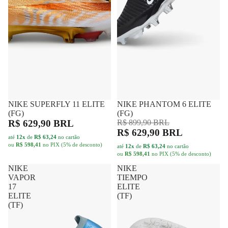
NIKE SUPERFLY 11 ELITE
FRETE GRÁTIS
NIKE PHANTOM 6 ELITE
FRETE GRÁTIS
-30%
(FG)
(FG)
R$ 629,90 BRL
R$ 899,90 BRL
R$ 629,90 BRL
até
12x
de
R$ 63,24
no cartão
ou
R$ 598,41
no PIX (5% de desconto)
até
12x
de
R$ 63,24
no cartão
ou
R$ 598,41
no PIX (5% de desconto)
NIKE
NIKE
VAPOR
TIEMPO
17
ELITE
ELITE
(TF)
(TF)