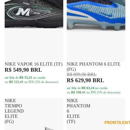
NIKE VAPOR 16 ELITE (TF)
FRETE GRÁTIS
NIKE PHANTOM 6 ELITE
FRETE GRÁTIS
-30%
R$ 549,90 BRL
(FG)
R$ 899,90 BRL
até
12x
de
R$ 55,21
no cartão
R$ 629,90 BRL
ou
R$ 522,41
no PIX (5% de desconto)
até
12x
de
R$ 63,24
no cartão
ou
R$ 598,41
no PIX (5% de desconto)
NIKE
NIKE
TIEMPO
PHANTOM
LEGEND
6
ELITE
ELITE
(FG)
(TF)
PRONTA EN