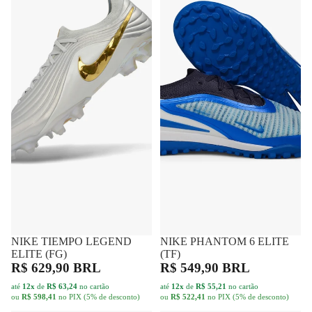
NIKE TIEMPO LEGEND
FRETE GRÁTIS
NIKE PHANTOM 6 ELITE
FRETE GRÁTIS
ELITE (FG)
(TF)
R$ 629,90 BRL
R$ 549,90 BRL
até
12x
de
R$ 63,24
no cartão
até
12x
de
R$ 55,21
no cartão
ou
R$ 598,41
no PIX (5% de desconto)
ou
R$ 522,41
no PIX (5% de desconto)