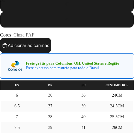
42
Abrir
Abrir
Abrir
Abrir
imagem
imagem
imagem
imagem
43
em
em
em
em
tela
tela
tela
tela
Cores
Cinza PAF
cheia
cheia
cheia
cheia
Adicionar ao carrinho
Frete grátis para Columbus, OH, United States e Região
Frete expresso com rastreio para todo o Brasil.
US
BR
EU
CENTIMETROS
6
36
38
24CM
6.5
37
39
24.5CM
7
38
40
25.5CM
7.5
39
41
26CM