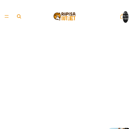
Total d
itens n
carrinh
0