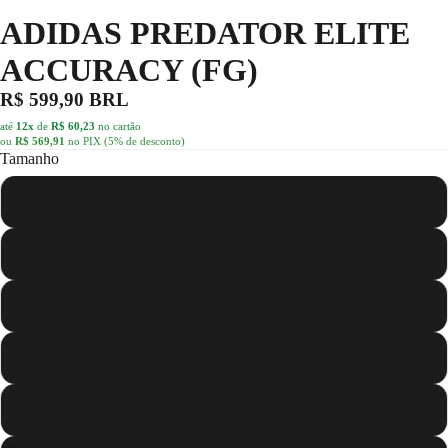
ADIDAS PREDATOR ELITE
ACCURACY (FG)
R$ 599,90 BRL
até
12x
de
R$ 60,23
no cartão
ou
R$ 569,91
no PIX (5% de desconto)
Tamanho
37
38
39
40
41