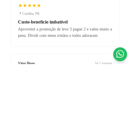
★★★★★
📍 Curitiba, PR
Custo-benefício imbatível
Aproveitei a promoção de leve 3 pague 2 e valeu muito a
pena. Dividi com meus irmãos e todos adoraram.
Vitor Hugo
há 1 semana
COMPRADOR VERIFICADO
★★★★★
R$ 599,90 BRL
📍 Ribeirão Preto, SP
até
12x
de
R$ 60,23
no cartão
Chuteira de elite!
ou
R$ 569,91
no PIX (5% de desconto)
A Nike Phantom GX II chegou impecável. O grip e o
controle de bola mudaram meu jogo. Loja 100%
confiável.