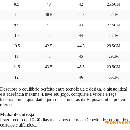
8.5
40
42
26.5CM
9
40.5
42.5
27CM
9.5
41
43
27.5CM
10
42
44
28CM
10.5
42.5
44.5
28.5CM
11
43
45
29CM
11.5
43.5
45.5
29.5CM
12
44
46
30CM
Descubra o equilíbrio perfeito entre tecnologia e design, o ajuste ideal
e a aderência máxima. Eleve seu jogo, conquiste a vitória e faça
história com a qualidade que só as chuteiras da Raposa Outlet podem
oferecer.
Média de entrega
Prazo médio de 10-30 dias úteis após o envio. Depedendo sempre dos
PRONTA EN
correios e alfândega.