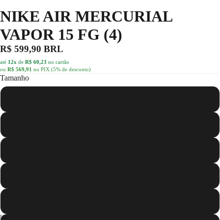
NIKE AIR MERCURIAL
VAPOR 15 FG (4)
R$ 599,90 BRL
até
12x
de
R$ 60,23
no cartão
ou
R$ 569,91
no PIX (5% de desconto)
Tamanho
36
37
38
39
40