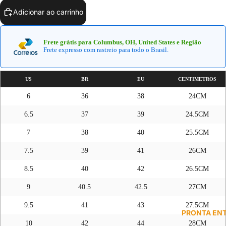
Adicionar ao carrinho
Frete grátis para Columbus, OH, United States e Região
Frete expresso com rastreio para todo o Brasil.
US
BR
EU
CENTIMETROS
6
36
38
24CM
6.5
37
39
24.5CM
7
38
40
25.5CM
7.5
39
41
26CM
8.5
40
42
26.5CM
9
40.5
42.5
27CM
9.5
41
43
27.5CM
PRONTA EN
10
42
44
28CM