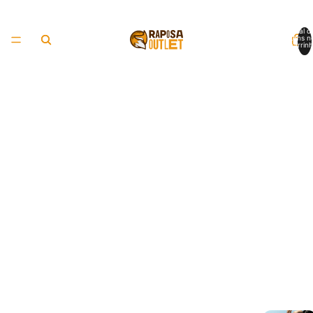
Total d
itens n
carrinh
0