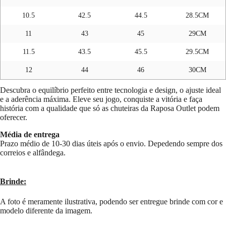
10.5
42.5
44.5
28.5CM
11
43
45
29CM
11.5
43.5
45.5
29.5CM
12
44
46
30CM
Descubra o equilíbrio perfeito entre tecnologia e design, o ajuste ideal
e a aderência máxima. Eleve seu jogo, conquiste a vitória e faça
história com a qualidade que só as chuteiras da Raposa Outlet podem
oferecer.
Média de entrega
Prazo médio de 10-30 dias úteis após o envio. Depedendo sempre dos
correios e alfândega.
Brinde:
A foto é meramente ilustrativa, podendo ser entregue brinde com cor e
modelo diferente da imagem.