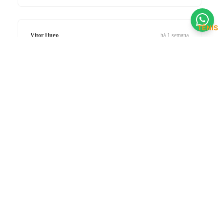
TÊNIS
Vitor Hugo
há 1 semana
COMPRADOR VERIFICADO
★★★★★
R$ 599,90 BRL
📍 Ribeirão Preto, SP
até
12x
de
R$ 60,23
no cartão
Chuteira de elite!
ou
R$ 569,91
no PIX (5% de desconto)
A Nike Phantom GX II chegou impecável. O grip e o
controle de bola mudaram meu jogo. Loja 100%
confiável.
Gabriel Lima
há 3 dias
COMPRADOR VERIFICADO
★★★★★
📍 Fortaleza, CE
Conforto excepcional