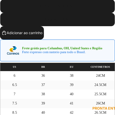
Cinza e Preto GXNL
Amarelo GXNL
Adicionar ao carrinho
Frete grátis para Columbus, OH, United States e Região
Frete expresso com rastreio para todo o Brasil.
US
BR
EU
CENTIMETROS
6
36
38
24CM
6.5
37
39
24.5CM
7
38
40
25.5CM
7.5
39
41
26CM
PRONTA EN
8.5
40
42
26.5CM