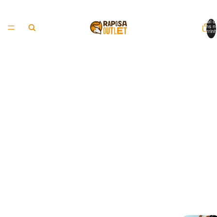
Total d
itens n
carrinh
0