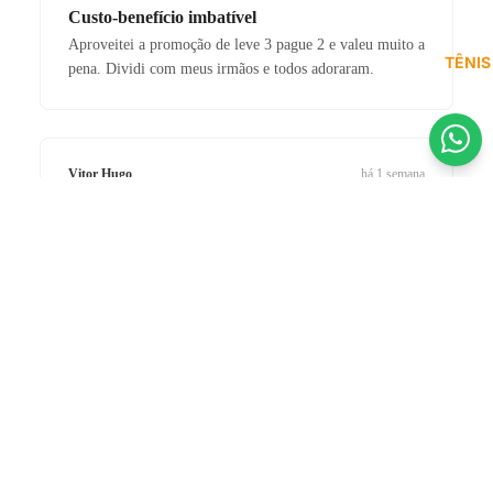
Custo-benefício imbatível
Aproveitei a promoção de leve 3 pague 2 e valeu muito a
TÊNIS
pena. Dividi com meus irmãos e todos adoraram.
Vitor Hugo
há 1 semana
COMPRADOR VERIFICADO
★★★★★
R$ 599,90 BRL
📍 Ribeirão Preto, SP
até
12x
de
R$ 60,23
no cartão
Chuteira de elite!
ou
R$ 569,91
no PIX (5% de desconto)
A Nike Phantom GX II chegou impecável. O grip e o
controle de bola mudaram meu jogo. Loja 100%
confiável.
Gabriel Lima
há 3 dias
COMPRADOR VERIFICADO