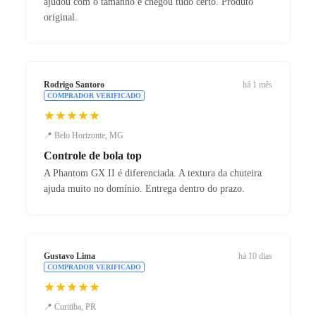
ajudou com o tamanho e chegou tudo certo. Produto
original.
Rodrigo Santoro
há 1 mês
COMPRADOR VERIFICADO
★★★★★
📍 Belo Horizonte, MG
Controle de bola top
A Phantom GX II é diferenciada. A textura da chuteira
ajuda muito no domínio. Entrega dentro do prazo.
Gustavo Lima
há 10 dias
COMPRADOR VERIFICADO
★★★★★
📍 Curitiba, PR