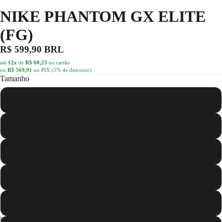
NIKE PHANTOM GX ELITE
(FG)
R$ 599,90 BRL
até
12x
de
R$ 60,23
no cartão
ou
R$ 569,91
no PIX (5% de desconto)
Tamanho
36
37
38
39
40