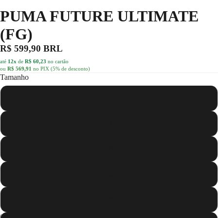
PUMA FUTURE ULTIMATE
(FG)
R$ 599,90 BRL
até
12x
de
R$ 60,23
no cartão
ou
R$ 569,91
no PIX (5% de desconto)
Tamanho
36
37
38
39
40