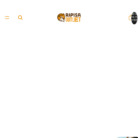
Total d
itens n
carrinh
0