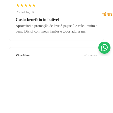
★★★★★
📍 Curitiba, PR
TÊNIS
Custo-benefício imbatível
Aproveitei a promoção de leve 3 pague 2 e valeu muito a
pena. Dividi com meus irmãos e todos adoraram.
Vitor Hugo
há 1 semana
COMPRADOR VERIFICADO
★★★★★
R$ 599,90 BRL
📍 Ribeirão Preto, SP
até
12x
de
R$ 60,23
no cartão
Chuteira de elite!
ou
R$ 569,91
no PIX (5% de desconto)
A Nike Phantom GX II chegou impecável. O grip e o
controle de bola mudaram meu jogo. Loja 100%
confiável.