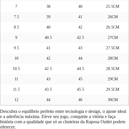
7
38
40
25.5CM
7.5
39
41
26CM
8.5
40
42
26.5CM
9
40.5
42.5
27CM
9.5
41
43
27.5CM
10
42
44
28CM
10.5
42.5
44.5
28.5CM
11
43
45
29CM
11.5
43.5
45.5
29.5CM
12
44
46
30CM
Descubra o equilíbrio perfeito entre tecnologia e design, o ajuste ideal
e a aderência máxima. Eleve seu jogo, conquiste a vitória e faça
história com a qualidade que só as chuteiras da Raposa Outlet podem
oferecer.