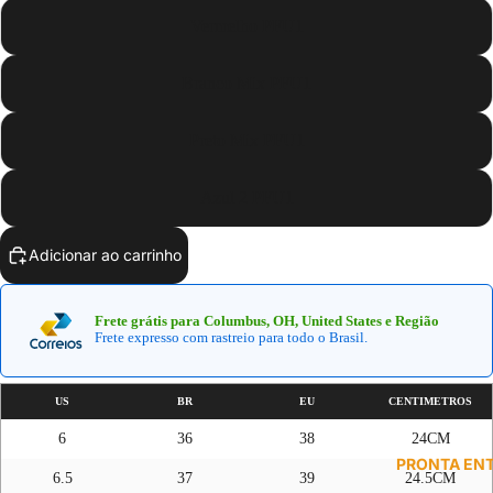
Vermelho PFU1
Branco Mix PFU1
Preto Mix PFU1
Azul 2 PFU1
Adicionar ao carrinho
Frete grátis para Columbus, OH, United States e Região
Frete expresso com rastreio para todo o Brasil.
US
BR
EU
CENTIMETROS
6
36
38
24CM
PRONTA EN
6.5
37
39
24.5CM