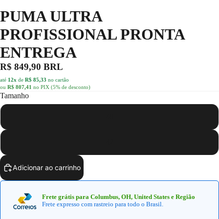
PUMA ULTRA
PROFISSIONAL PRONTA
ENTREGA
R$ 849,90 BRL
até
12x
de
R$ 85,33
no cartão
ou
R$ 807,41
no PIX (5% de desconto)
Tamanho
40
42
Adicionar ao carrinho
Frete grátis para Columbus, OH, United States e Região
Frete expresso com rastreio para todo o Brasil.