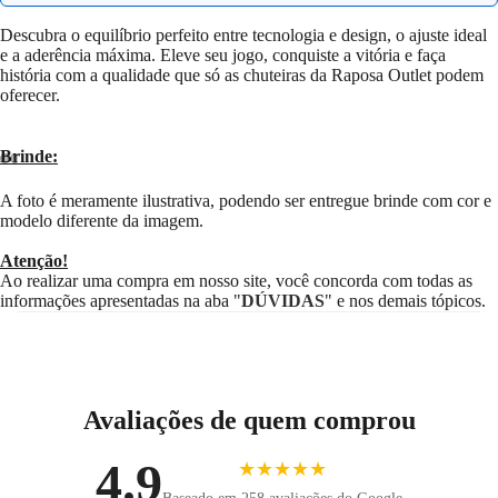
Descubra o equilíbrio perfeito entre tecnologia e design, o ajuste ideal
e a aderência máxima. Eleve seu jogo, conquiste a vitória e faça
história com a qualidade que só as chuteiras da Raposa Outlet podem
oferecer.
Brinde:
Abrir
Abrir
Abrir
Abrir
Abrir
Abrir
A foto é meramente ilustrativa, podendo ser entregue brinde com cor e
imagem
imagem
imagem
imagem
imagem
imagem
modelo diferente da imagem.
em
em
em
em
em
em
Atenção!
tela
tela
tela
tela
tela
tela
Ao realizar uma compra em nosso site, você concorda com todas as
cheia
cheia
cheia
cheia
cheia
cheia
informações apresentadas na aba "
DÚVIDAS
" e nos demais tópicos.
Avaliações de quem comprou
4.9
★★★★★