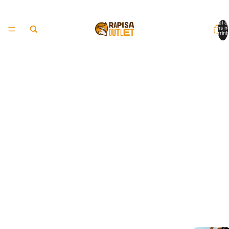
Total d
itens n
carrinh
0