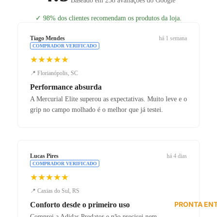
Baseado em 258 avaliações do Google
✓
98% dos clientes recomendam os produtos da loja.
Tiago Mendes
há 1 semana
COMPRADOR VERIFICADO
★★★★★
📍 Florianópolis, SC
Performance absurda
A Mercurial Elite superou as expectativas. Muito leve e o
grip no campo molhado é o melhor que já testei.
Lucas Pires
há 4 dias
COMPRADOR VERIFICADO
★★★★★
📍 Caxias do Sul, RS
PRONTA EN
Conforto desde o primeiro uso
Comprei a Adidas Predator e não precisei nem