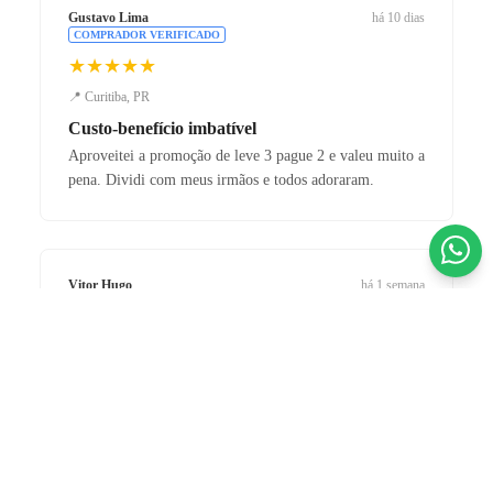
Gustavo Lima
há 10 dias
COMPRADOR VERIFICADO
★★★★★
📍 Curitiba, PR
Custo-benefício imbatível
Aproveitei a promoção de leve 3 pague 2 e valeu muito a
pena. Dividi com meus irmãos e todos adoraram.
Vitor Hugo
há 1 semana
COMPRADOR VERIFICADO
★★★★★
R$ 849,90 BRL
📍 Ribeirão Preto, SP
até
12x
de
R$ 85,33
no cartão
Chuteira de elite!
ou
R$ 807,41
no PIX (5% de desconto)
A Nike Phantom GX II chegou impecável. O grip e o
controle de bola mudaram meu jogo. Loja 100%
confiável.