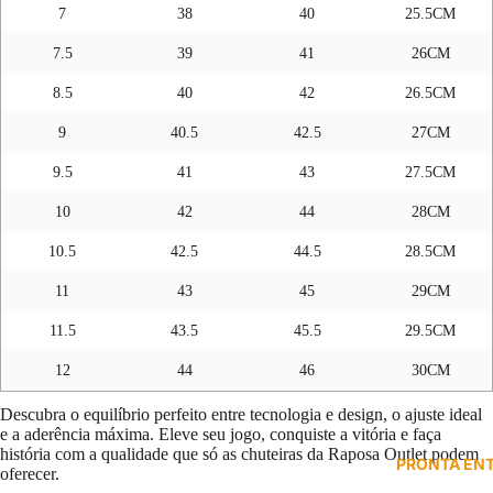
7
38
40
25.5CM
7.5
39
41
26CM
8.5
40
42
26.5CM
9
40.5
42.5
27CM
9.5
41
43
27.5CM
10
42
44
28CM
10.5
42.5
44.5
28.5CM
11
43
45
29CM
11.5
43.5
45.5
29.5CM
12
44
46
30CM
Descubra o equilíbrio perfeito entre tecnologia e design, o ajuste ideal
e a aderência máxima. Eleve seu jogo, conquiste a vitória e faça
história com a qualidade que só as chuteiras da Raposa Outlet podem
PRONTA EN
oferecer.