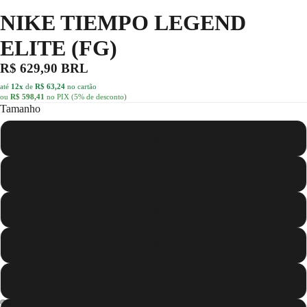
NIKE TIEMPO LEGEND
ELITE (FG)
R$ 629,90 BRL
até
12x
de
R$ 63,24
no cartão
ou
R$ 598,41
no PIX (5% de desconto)
Tamanho
36
37
38
39
40