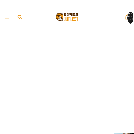
Total d
itens n
carrinh
0