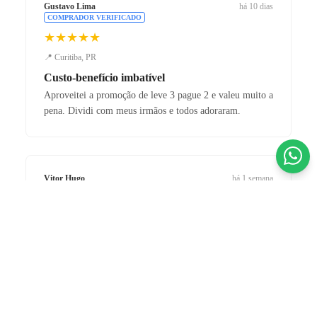
Gustavo Lima
há 10 dias
COMPRADOR VERIFICADO
★★★★★
📍 Curitiba, PR
Custo-benefício imbatível
Aproveitei a promoção de leve 3 pague 2 e valeu muito a
pena. Dividi com meus irmãos e todos adoraram.
Vitor Hugo
há 1 semana
COMPRADOR VERIFICADO
★★★★★
R$ 629,90 BRL
📍 Ribeirão Preto, SP
até
12x
de
R$ 63,24
no cartão
Chuteira de elite!
ou
R$ 598,41
no PIX (5% de desconto)
A Nike Phantom GX II chegou impecável. O grip e o
controle de bola mudaram meu jogo. Loja 100%
confiável.